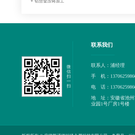
铝合金压铸加工
联系我们
联系人：浦经理
微
信
手 机：1370625986
扫
一
扫
电 话：1370625986
地 址：安徽省池州
业园1号厂房1号楼