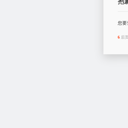
抱
您要
6
后