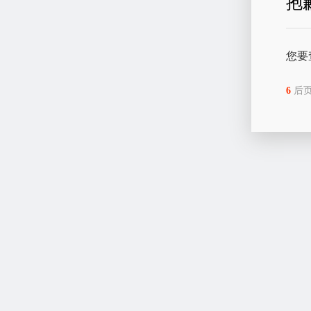
抱
您要
6
后